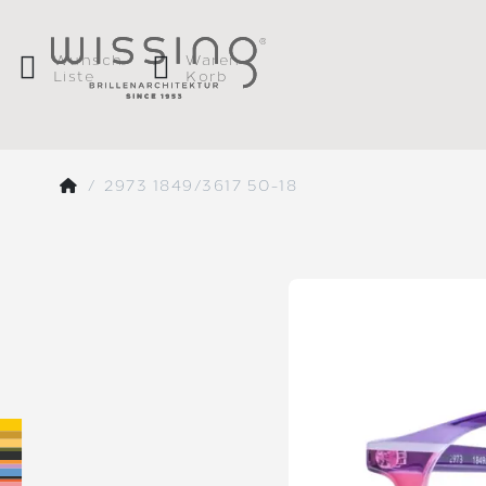
Wunsch
Waren
Liste
Korb
2973 1849/3617 50-18