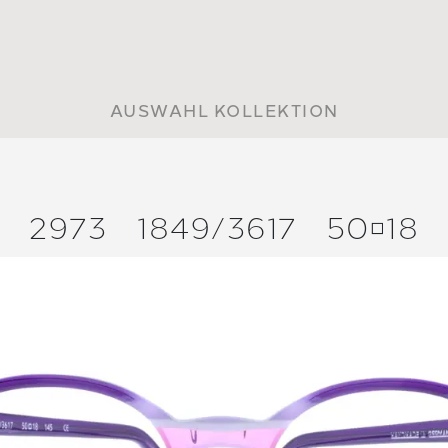
AUSWAHL KOLLEKTION
2973
1849/
3617
5018