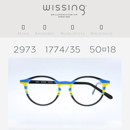
Menü
Anmelden
Wunschliste
Warenkorb
2973
1774/
35
5018