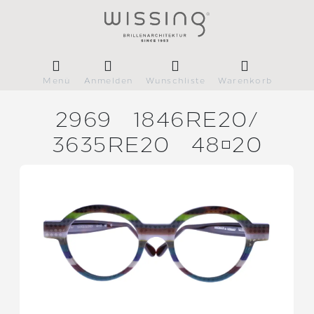
Menü
Anmelden
Wunschliste
Warenkorb
2969
1846RE20/
3635RE20
4820