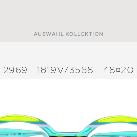
AUSWAHL KOLLEKTION
2969
1819V/
3568
4820