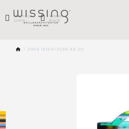
Wunsch
Waren
Liste
Korb
2969 1819V/3568 48-20