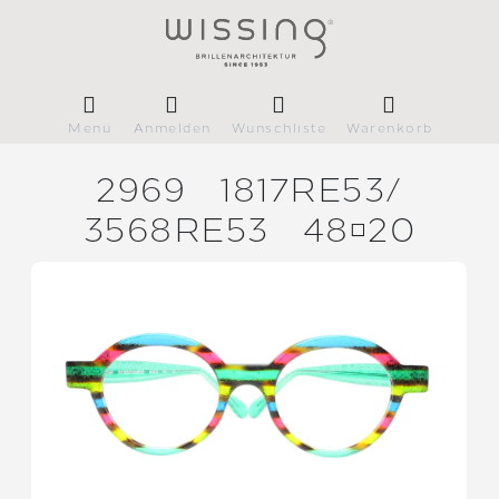
Menü
Anmelden
Wunschliste
Warenkorb
2969
1817RE53/
3568RE53
4820