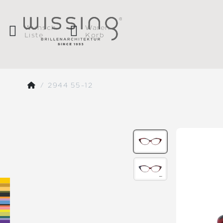
Wunsch
Waren
Liste
Korb
2944 55-12