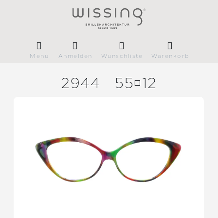
Menü
Anmelden
Wunschliste
Warenkorb
2944
5512