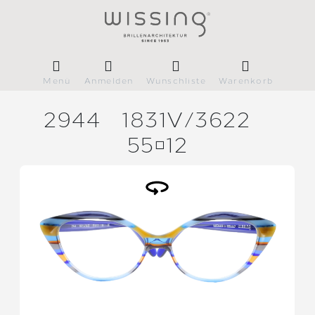
Menü
Anmelden
Wunschliste
Warenkorb
2944
1831V/
3622
5512