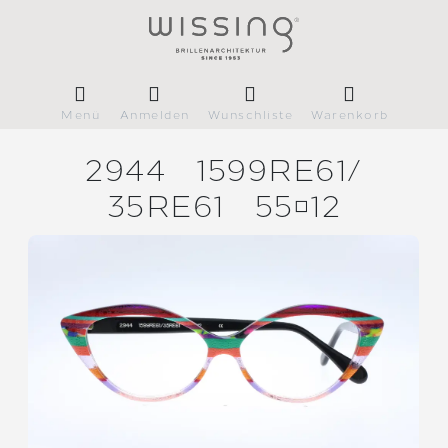
Menü
Anmelden
Wunschliste
Warenkorb
2944
1599RE61/
35RE61
5512