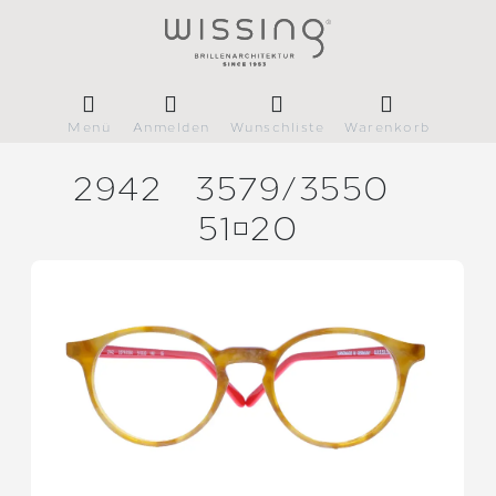
Menü
Anmelden
Wunschliste
Warenkorb
2942
3579/
3550
5120