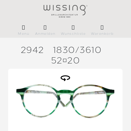
Menü
Anmelden
Wunschliste
Warenkorb
2942
1830/
3610
5220