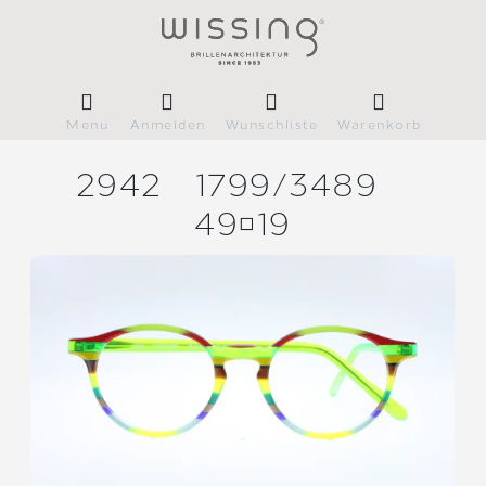
Menü
Anmelden
Wunschliste
Warenkorb
2942
1799/
3489
4919