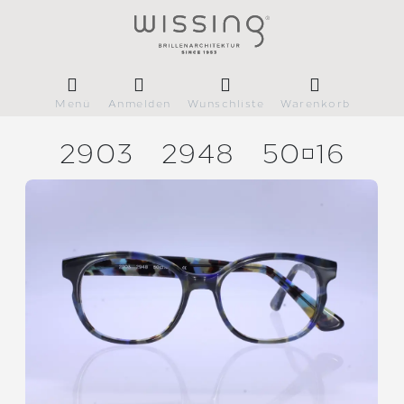
Menü
Anmelden
Wunschliste
Warenkorb
2903
2948
5016