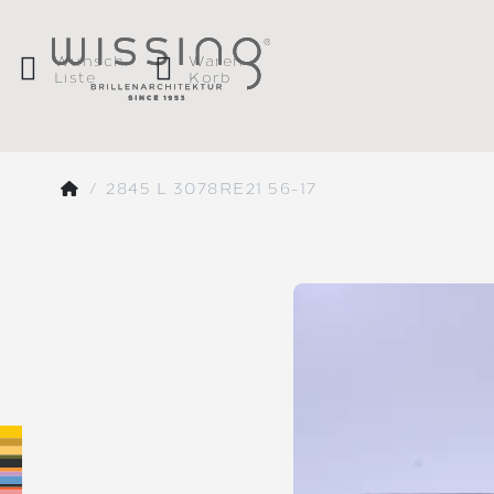
Wunsch
Waren
Liste
Korb
2845 L 3078RE21 56-17