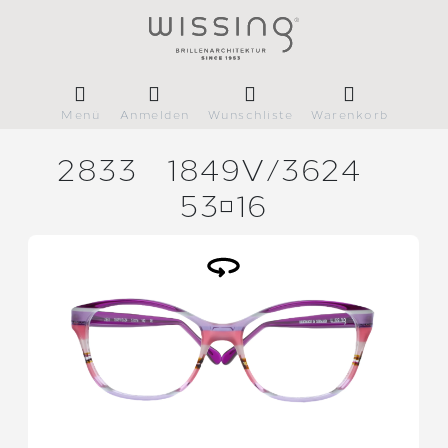
Menü
Anmelden
Wunschliste
Warenkorb
2833
1849V/
3624
5316