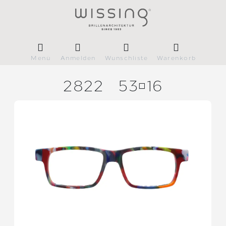
Menü
Anmelden
Wunschliste
Warenkorb
2822
5316