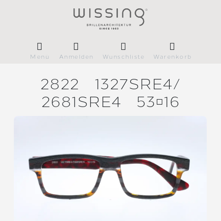
Menü
Anmelden
Wunschliste
Warenkorb
2822
1327SRE4/
2681SRE4
5316