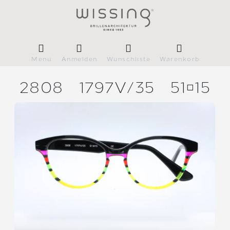
Menü
Anmelden
Wunschliste
Warenkorb
2808
1797V/
35
5115