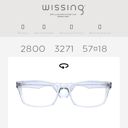
Menü
Anmelden
Wunschliste
Warenkorb
2800
3271
5718