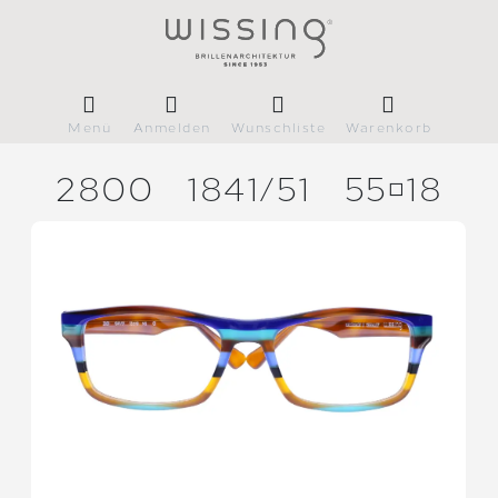
Menü
Anmelden
Wunschliste
Warenkorb
2800
1841/
51
5518