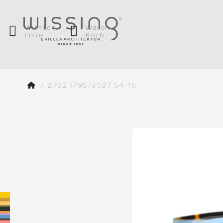
Wunsch
Waren
Liste
Korb
2792 1795/3527 54-16