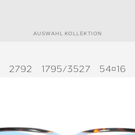
AUSWAHL KOLLEKTION
2792
1795/
3527
5416