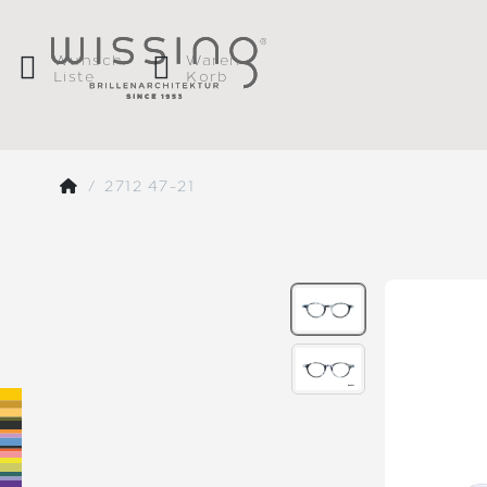
Wunsch
Waren
Liste
Korb
2712 47-21