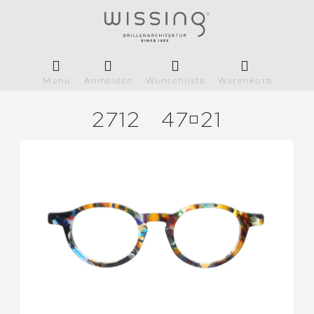
Menü
Anmelden
Wunschliste
Warenkorb
2712
4721