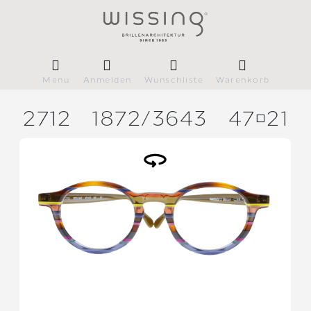
Menü
Anmelden
Wunschliste
Warenkorb
2712
1872/
3643
4721