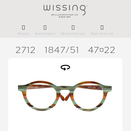
Menü
Anmelden
Wunschliste
Warenkorb
2712
1847/
51
4722