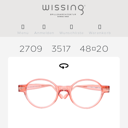
Menü
Anmelden
Wunschliste
Warenkorb
2709
3517
4820