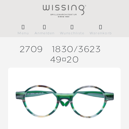
Menü
Anmelden
Wunschliste
Warenkorb
2709
1830/
3623
4920