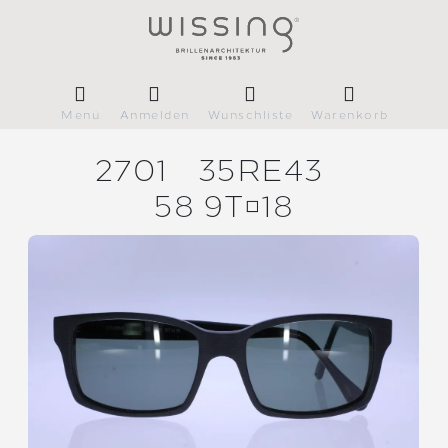
Menü
Anmelden
Wunschliste
Warenkorb
2701
35RE43
58 9T18