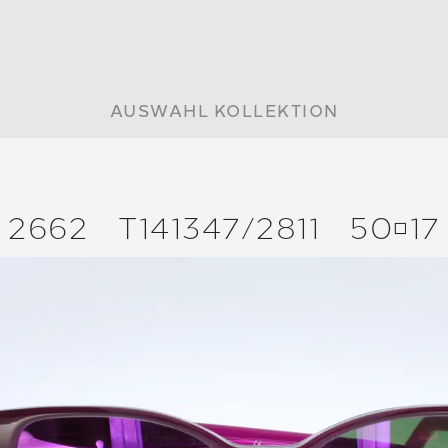
AUSWAHL KOLLEKTION
2662
T141347/
2811
5017