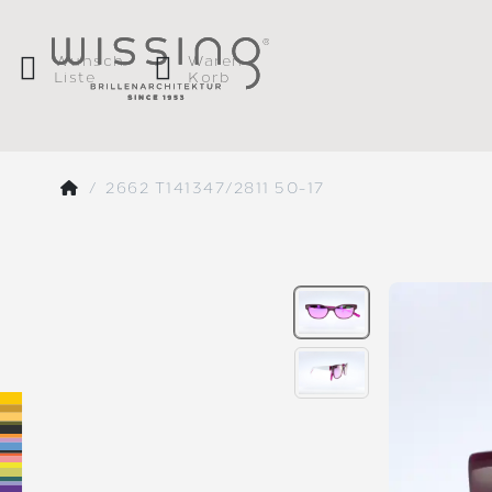
Wunsch
Waren
Liste
Korb
2662 T141347/2811 50-17