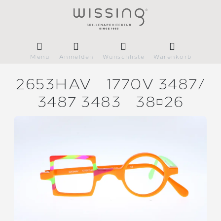
Menü
Anmelden
Wunschliste
Warenkorb
2653HAV
1770V 3487/
3487 3483
3826