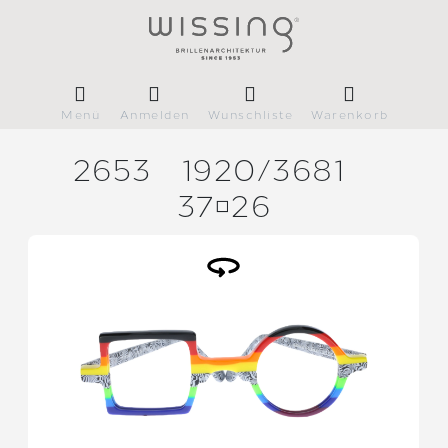
Menü
Anmelden
Wunschliste
Warenkorb
2653
1920/
3681
3726