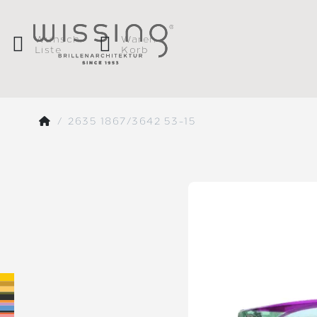
Wunsch
Waren
Liste
Korb
2635 1867/3642 53-15