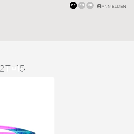
DE
EN
FR
ANMELDEN
 2T15