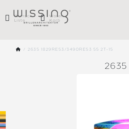
Wunsch
Waren
Liste
Korb
2635 1829RE53/3490RE53 55 2T-15
2635