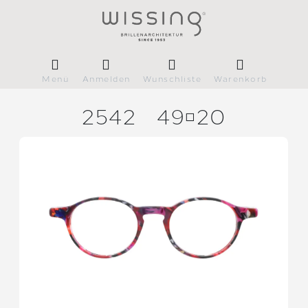
Menü
Anmelden
Wunschliste
Warenkorb
2542
4920