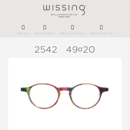
Menü
Anmelden
Wunschliste
Warenkorb
2542
4920