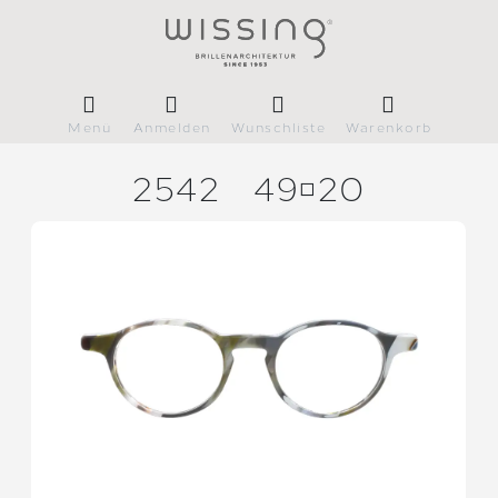
Menü
Anmelden
Wunschliste
Warenkorb
2542
4920