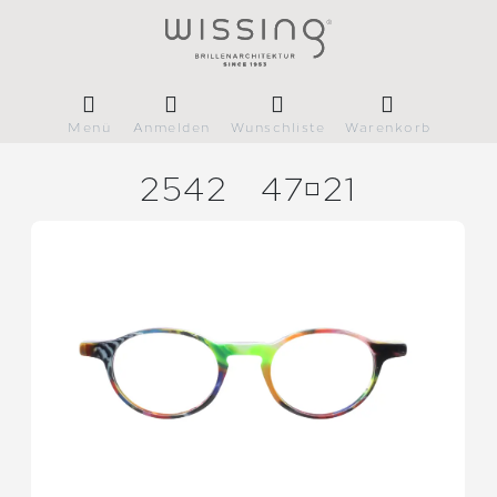
Menü
Anmelden
Wunschliste
Warenkorb
2542
4721