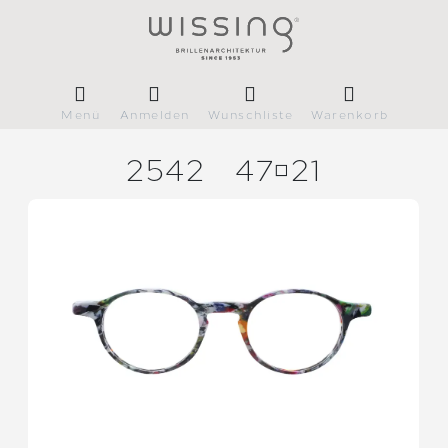
Menü
Anmelden
Wunschliste
Warenkorb
2542
4721