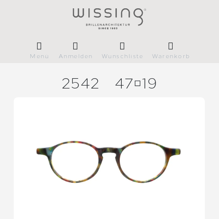
Menü
Anmelden
Wunschliste
Warenkorb
2542
4719