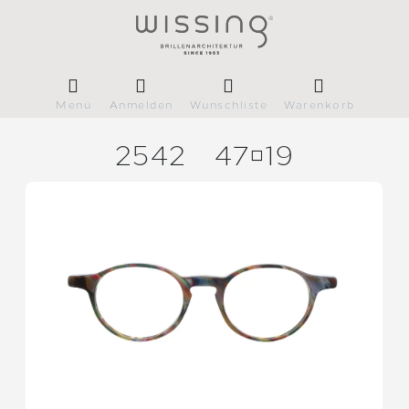
Menü
Anmelden
Wunschliste
Warenkorb
2542
4719