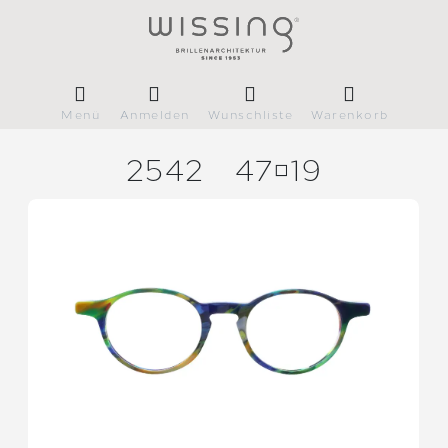
Menü
Anmelden
Wunschliste
Warenkorb
2542
4719