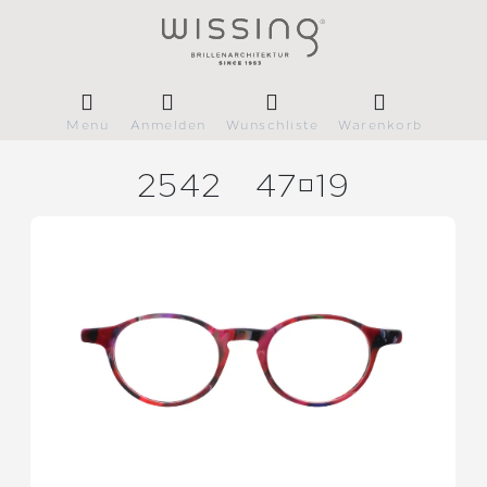
Menü
Anmelden
Wunschliste
Warenkorb
2542
4719