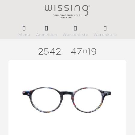
Menü
Anmelden
Wunschliste
Warenkorb
2542
4719