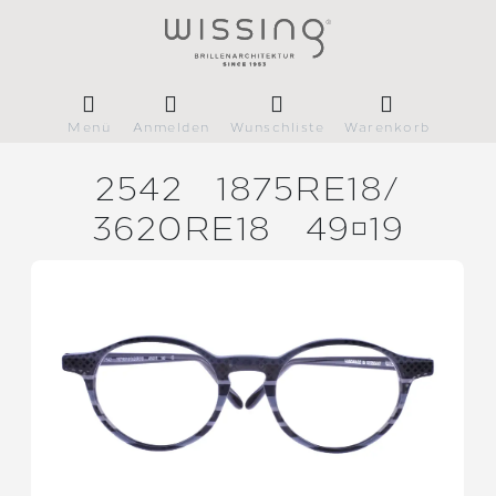
Menü
Anmelden
Wunschliste
Warenkorb
2542
1875RE18/
3620RE18
4919