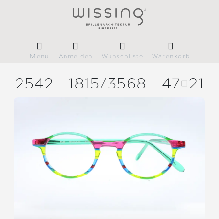
Menü
Anmelden
Wunschliste
Warenkorb
2542
1815/
3568
4721