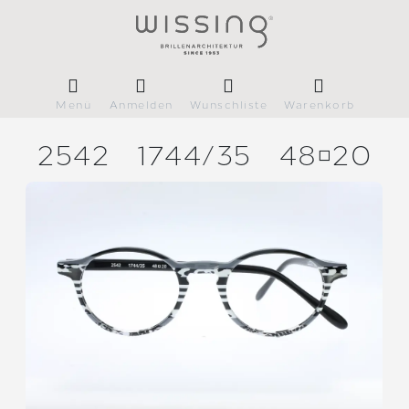
Menü
Anmelden
Wunschliste
Warenkorb
2542
1744/
35
4820