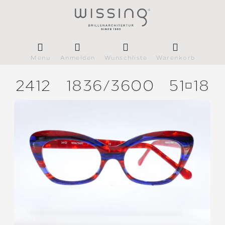
Menü
Anmelden
Wunschliste
Warenkorb
2412
1836/
3600
5118