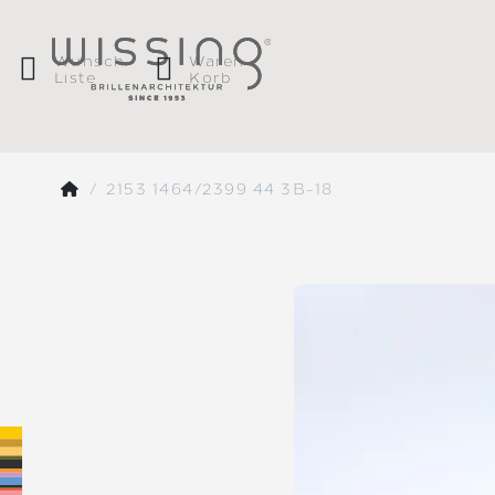
Wunsch
Waren
Liste
Korb
2153 1464/2399 44 3B-18