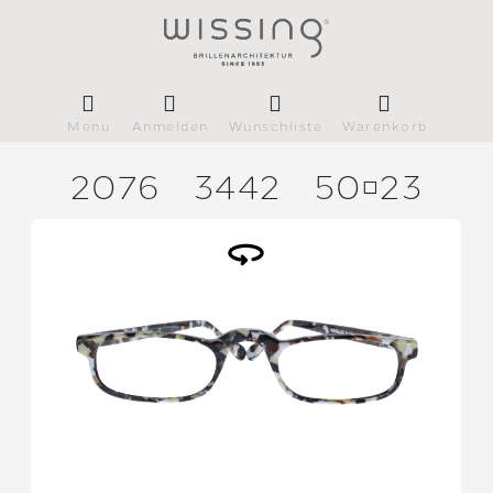
Menü
Anmelden
Wunschliste
Warenkorb
2076
3442
5023