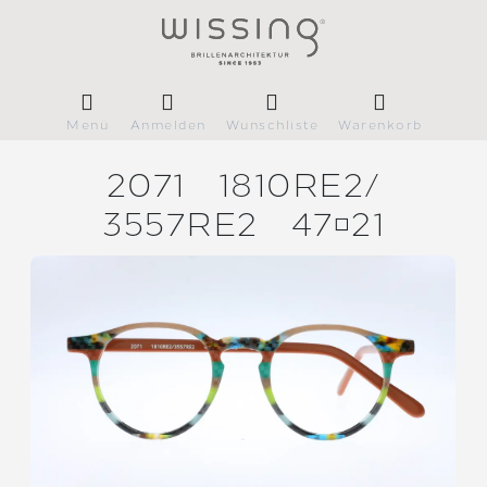
Menü
Anmelden
Wunschliste
Warenkorb
2071
1810RE2/
3557RE2
4721